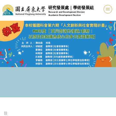
跳
研究發展處｜學術發展組
到
Research and Development Divsion
Academic Development Section
主
要
內
容
區
:::