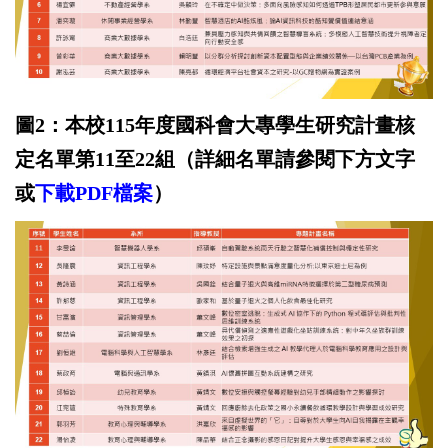
圖2
：本校115年度國科會大專學生研究計畫核
定名單第11至22
組
（詳細名單請參閱下方文字
或
下載
PD
F
檔案
）