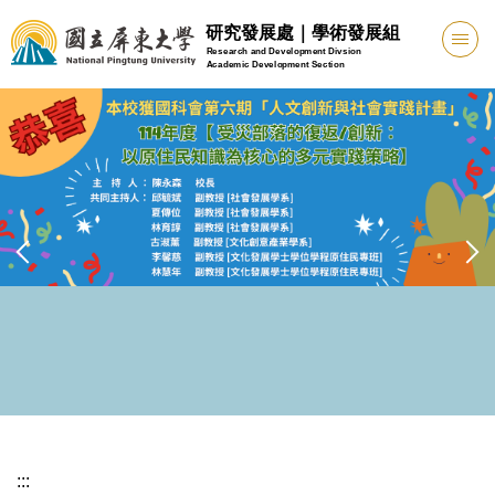
跳
研究發展處｜學術發展組
到
Research and Development Divsion
Academic Development Section
主
要
內
容
區
:::