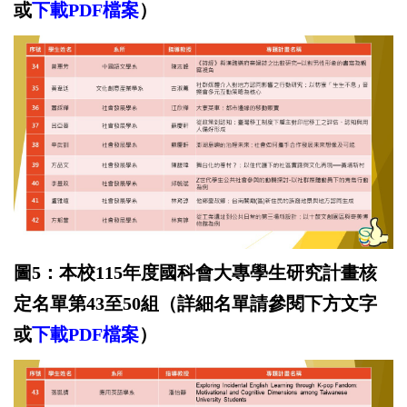
或
下載
PD
F
檔案
）
圖5：本校115年度國科會大專學生研究計畫核
定名單第43至50
組
（詳細名單請參閱下方文字
或
下載
PD
F
檔案
）